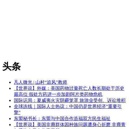
头条
凡人微光 | 山村“追风”教师
【世界说】外媒：美国药物过量死亡人数长期处于历史
最高位 假处方药进一步加剧阿片类药物危机
国际识局：夏威夷火灾阴霾笼罩 旅游业受创、诉讼堆积
全球连线｜国际人士热议：中国仍是世界经济“重要引
擎”
东盟秘书长：东盟与中国合作造福双方民生福祉
【世界说】美国非裔群体因种族问题遭身心折磨 非裔青