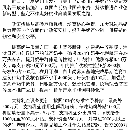
近日，宁夏银川市发布《关于促进银川市牛奶产业稳定发
展若干政策措施》，直面当前奶业困难形势，持续推进产业创
新转型，坚定不移走好奶业高质量发展之路。
政策措施从调整养殖规模、培育核心种群、加大乳制品销
售力度等10个方面作出政策安排，提升牛奶产业链、供应链的
韧性和安全水平。
提高奶牛质量方面，银川暂停新建、扩建奶牛养殖场，淘
汰日产30公斤以下的低产奶牛，确保2024年奶牛存栏稳定在29
万头左右。提升奶牛群体遗传性能，年内推广优质冻精8.43万
支，每支补贴50元至100元。年内推广优质性控胚胎2800枚，
每枚补贴1000元。在月牙湖、白土岗养殖基地完成早期选育组
建良种奶牛及核心群不少于4000头，每头补贴150元。加强优
质高产奶牛繁育、日粮配方优化、数智化管理、疫病综合防控
等技术推广应用，提高牛群单产水平和饲料转化率。
支持乳企设备更新，按照10%的标准给予补贴，最高补
200万元。支持乳企使用生鲜乳喷粉，每吨奶粉补贴1000元，
补贴喷粉量不高于2.5万吨。支持乳企外出展销，每次给予
1000元至3000元补贴。安排资金550万元，对存栏2000头以上
的奶牛养殖企业、乳制品加工企业予以贴息贷款。设立2000万