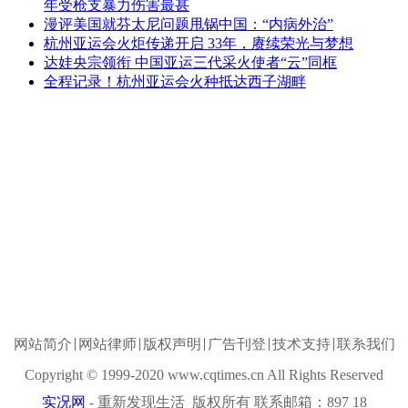
年受枪支暴力伤害最甚
漫评美国就芬太尼问题甩锅中国：“内病外治”
杭州亚运会火炬传递开启 33年，赓续荣光与梦想
达娃央宗领衔 中国亚运三代采火使者“云”同框
全程记录！杭州亚运会火种抵达西子湖畔
网站简介
网站律师
版权声明
广告刊登
技术支持
联系我们
Copyright © 1999-2020 www.cqtimes.cn All Rights Reserved
实况网
- 重新发现生活 版权所有 联系邮箱：897 18