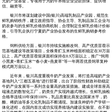
元奶产业基金，专项用于为奶牛养殖企业贷款担保、提供增
信、融资等。
银川市将谋划建设中国(银川)高端乳制品产业园，规范生
鲜乳购销秩序，建立政府指导、协会主导、乳制品加工企业与
奶农参与的生鲜乳价格协商机制，合理制定生鲜乳价格计价标
准，引导乳企执行宁夏奶产业协会发布的生鲜乳购销参考价
格。
饲料供给方面，银川市持续实施粮改饲、高产优质苜蓿示
范基地建设等政策项目，全株青贮玉米种植面积稳定在30万亩
以上，高产优质苜蓿留床面积保持在8.9万亩以上，推广“饲用
小黑麦+青贮玉米”“春小麦+燕麦草”等一年两茬优质饲草复种
模式两万亩以上。
近年来，银川高度重视牛奶产业发展，将打造高端奶产业
基地列入“三都五基地”进行部署，出台了阶段性财政补助稳定
牛奶产业发展等一系列含金量高的政策措施。建成全球首座高
端液态奶数智化工厂，奶类生产实现跨越式增长。生鲜乳抽检
合格率连续10年保持100%，乳品质量比肩发达国家水平，奶
酪、稀奶油等多元化乳制品不断涌现。加速良种奶牛产学研一
体化进程，在国内首次成功实现养殖场内建设实验室、在不影