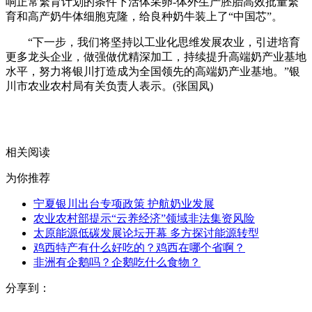
响正常繁育计划的条件下活体采卵-体外生产胚胎高效批量繁
育和高产奶牛体细胞克隆，给良种奶牛装上了“中国芯”。
“下一步，我们将坚持以工业化思维发展农业，引进培育
更多龙头企业，做强做优精深加工，持续提升高端奶产业基地
水平，努力将银川打造成为全国领先的高端奶产业基地。”银
川市农业农村局有关负责人表示。(张国凤)
关键词：
宁夏银川
银川市牛奶产业
奶业困难形势
调整养
殖规模
相关阅读
为你推荐
宁夏银川出台专项政策 护航奶业发展
农业农村部提示“云养经济”领域非法集资风险
太原能源低碳发展论坛开幕 多方探讨能源转型
鸡西特产有什么好吃的？鸡西在哪个省啊？
非洲有企鹅吗？企鹅吃什么食物？
分享到：