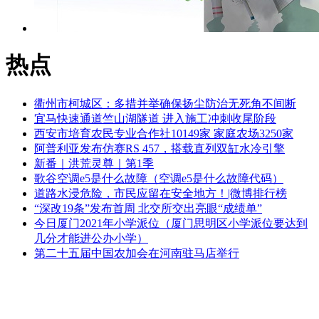
热点
衢州市柯城区：多措并举确保扬尘防治无死角不间断
宜马快速通道竺山湖隧道 进入施工冲刺收尾阶段
西安市培育农民专业合作社10149家 家庭农场3250家
阿普利亚发布仿赛RS 457，搭载直列双缸水冷引擎
新番｜洪荒灵尊｜第1季
歌谷空调e5是什么故障（空调e5是什么故障代码）
道路水浸危险，市民应留在安全地方！|微博排行榜
“深改19条”发布首周 北交所交出亮眼“成绩单”
今日厦门2021年小学派位（厦门思明区小学派位要达到
几分才能进公办小学）
第二十五届中国农加会在河南驻马店举行